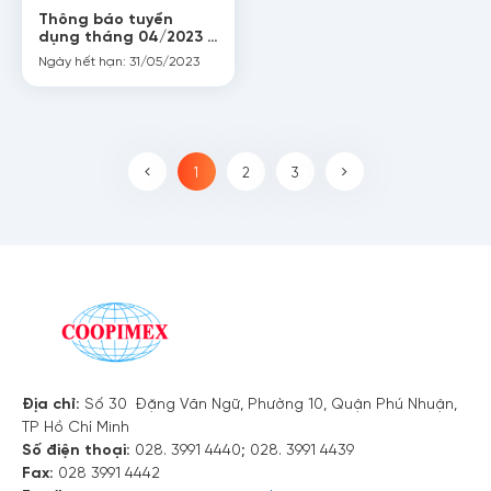
Thông báo tuyển
dụng tháng 04/2023 (
Aichiken – Nhật Bản )
Ngày hết hạn: 31/05/2023
Nội dung
1
2
3
Địa chỉ:
Số 30 Đặng Văn Ngữ, Phường 10, Quận Phú Nhuận,
TP Hồ Chí Minh
Số điện thoại:
028. 3991 4440; 028. 3991 4439
Fax:
028 3991 4442