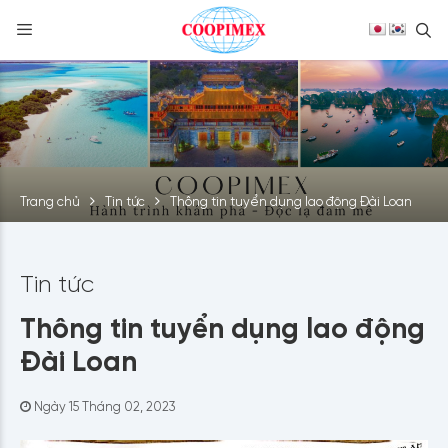
S
Skip
to
content
Trang chủ
Tin tức
Thông tin tuyển dụng lao động Đài Loan
Tin tức
Thông tin tuyển dụng lao động
Đài Loan
Ngày 15 Tháng 02, 2023