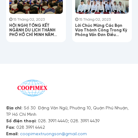
15 Tháng 02, 2023
15 Tháng 02, 2023
HỘI NGHỊ TỔNG KẾT
Lời Chúc Mừng Các Bạn
NGÀNH DU LỊCH THÀNH
Vừa Thành Công Trong Kỳ
PHỐ HỒ CHÍ MINH NĂM
Phỏng Vấn Đơn Điều
2025!
Dưỡng Chăm Sóc Người
Lớn Tuổi
Địa chỉ:
Số 30 Đặng Văn Ngữ, Phường 10, Quận Phú Nhuận,
TP Hồ Chí Minh
Số điện thoại:
028. 3991 4440; 028. 3991 4439
Fax:
028 3991 4442
Email:
coopimextruongson@gmail.com