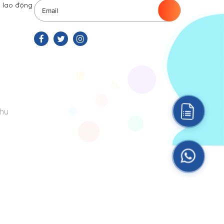
 lao động
hu