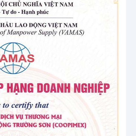
ọ tên
ố điện thoại
mail