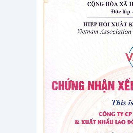
H
S
E