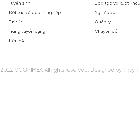
Tuyển sinh
Đào tạo và xuất khẩu
Đối tác và doanh nghiệp
Nghiệp vụ
Tin tức
Quản lý
Trang tuyển dụng
Chuyên đề
Liên hệ
2022 COOPIMEX. All rights reserved.
Designed
by Thuy T