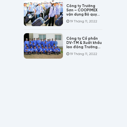
Công ty Trường
Sơn – COOPIMEX
vận dụng Bộ quy
tắc ứng xử COC-
19 Tháng 11, 2022
VN trong hoạt
động đưa NLĐ đi
làm việc tại nước
ngoài
Công ty Cổ phần
DV-TM & Xuất khẩu
lao động Trường
Sơn (Coopimex jsc)
19 Tháng 11, 2022