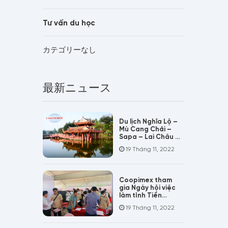
Tư vấn du học
カテゴリーなし
最新ニュース
Du lịch Nghĩa Lộ –
Mù Cang Chải –
Sapa – Lai Châu –
Điện Biên – Mộc
19 Tháng 11, 2022
Châu – Hòa Bình
Coopimex tham
gia Ngày hội việc
làm tỉnh Tiền
Giang
19 Tháng 11, 2022