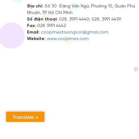
Địa chỉ:
Số 30 Đặng Văn Ngữ, Phường 10, Quận Phú
Nhuận, TP Hồ Chí Minh
Số điện thoại:
028. 3991 4440; 028. 3991 4439
Fax:
028 3991 4442
Email:
coopimextruongson@gmail.com
Website:
www.coopimex.com
© 
Translate »