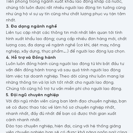
Tiên phong trong ngành xuất khẩu lao động khắp cả nước,
chúng tôi luôn được rất nhiều người lao động tin tưởng cũng
như ủng hộ vì sự uy tín cũng như chất lượng phục vụ tận tâm
nhất.
3. Đa dạng ngành nghề
Liên tục cập nhật các thông tin mới nhất liên quan tới tình
hình xuất khẩu lao động; cung cấp nhiều đơn hàng mới, chất
lượng cao, đa dạng về ngành nghề (cơ khí, dệt may, nông
nghiệp, xây dựng, thực phẩm…..) để người lao động lựa chọn.
4. Hỗ trợ và Đồng hành
Luôn luôn đồng hành cùng người lao động từ khi bắt đầu tư
Họ tên
vấn đến đồng hành trong và sau quá trình người lao động
làm việc tại doanh nghiệp. Theo dõi cũng như luôn mang lại
những thông tin và lợi ích tốt nhất cho người lao động.
Chúng tôi cũng hỗ trợ tư vấn miễn phí cho người lao động.
5. Đội ngũ chuyên nghiệp
Số điện thoại
Với đội ngũ nhân viên cùng ban lãnh đạo chuyên nghiệp, bạn
sẽ có được thao tác về làm hồ sơ chuyên nghiệp nhất,
nhanh nhất, đầy đủ nhất để bạn có được thời gian xuất
cảnh nhanh nhất.
Đào tạo chuyên nghiệp, hiện đại, cùng với hệ thống giảng
Email
viên chuyên nghiệp bạn sẽ có được khả năng ngôn ngữ cũng