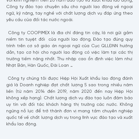
Công ty đào tạo chuyên sâu cho người lao động về ngoại
ngữ, kỹ năng, tay nghề với chất lượng dịch vụ đáp ứng theo
yêu cầu của đối tác nước ngoài.
Công ty COOPIMEX là địa chỉ đáng tin cậy, là nơi gửi gắm
niềm tin tuyệt đối của người lao động. Đào tạo đúng quy
trình trên cơ sở giáo án ngoại ngữ của Cục QLLĐNN hướng
dẫn, tạo cơ hội cho người lao động có việc làm tại các thị
trường tiềm năng nhất. Thu nhập cao ổn định việc làm như:
Nhật Bản, Hàn Quốc, Đài Loan …
Công ty chúng tôi được Hiệp Hội Xuất khẩu lao động đánh
giá là Doanh nghiệp đạt chất lượng 5 sao trong nhiều năm
liền (
từ năm 2014 đến 2019, năm 2020 đến nay Hiệp Hội
không xếp hạng
). Chất lượng dịch vụ đào tạo luôn đảm bảo
uy tín với đối tác khách hàng thị trường các nước. Không
ngừng nỗ lực để trở thành đơn vị mang tầm chuyên nghiệp
quốc tế về chất lượng dịch vụ trong lĩnh vực đào tạo và xuất
khẩu lao động.