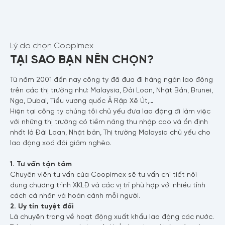
Lý do chọn Coopimex
TẠI SAO BẠN NÊN CHỌN?
Từ năm 2001 đến nay công ty đã đưa đi hàng ngàn lao động
trên các thị trường như: Malaysia, Đài Loan, Nhật Bản, Brunei,
Nga, Dubai, Tiểu vương quốc Ả Rập Xê Út,…
Hiện tại công ty chúng tôi chủ yếu đưa lao động đi làm việc
với những thị trường có tiềm năng thu nhập cao và ổn định
nhất là Đài Loan, Nhật bản, Thị trường Malaysia chủ yếu cho
lao động xoá đói giảm nghèo.
1. Tư vấn tận tâm
Chuyên viên tư vấn của Coopimex sẽ tư vấn chi tiết nội
dung chương trình XKLĐ và các vị trí phù hợp với nhiều tính
cách cá nhân và hoàn cảnh mỗi người.
2. Uy tín tuyệt đối
Là chuyên trang về hoạt động xuất khẩu lao động các nước.