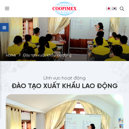
S
Skip
to
content
Home
Đào tạo xuất khẩu lao động
Lĩnh vực hoạt động
ĐÀO TẠO XUẤT KHẨU LAO ĐỘNG