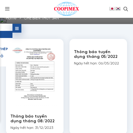
S
Home
CHẾ BIẾN THUỶ SẢN
Skip
to
content
THÉP
Thông báo tuyển
TÔ
dụng tháng 05/2022
Ngày hết hạn: 06/05/2022
Thông báo tuyển
dụng tháng 08/2022
Ngày hết hạn: 31/12/2023