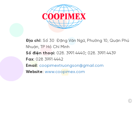
Địa chỉ:
Số 30 Đặng Văn Ngữ, Phường 10, Quận Phú
Nhuận, TP Hồ Chí Minh
Số điện thoại:
028. 3991 4440; 028. 3991 4439
Fax:
028 3991 4442
Email:
coopimextruongson@gmail.com
Website:
www.coopimex.com
© 