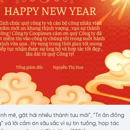
ọ tên
ố điện thoại
 mẽ, gặt hái nhiều thành tựu mới”, “Tri ân đồng
” và lời cảm ơn sâu sắc vì sự tin tưởng, hợp tác
mail