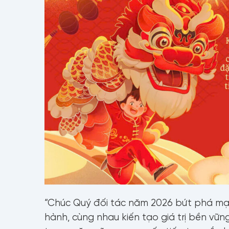
H
S
“Chúc Quý đối tác năm 2026 bứt phá mạnh
hành, cùng nhau kiến tạo giá trị bền vững
E