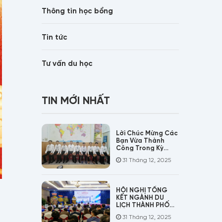
Thông tin học bổng
Tin tức
Tư vấn du học
TIN MỚI NHẤT
Lời Chúc Mừng Các
Bạn Vừa Thành
Công Trong Kỳ
Phỏng Vấn Đơn
31 Tháng 12, 2025
Hàng Đúc Nhựa
HỘI NGHỊ TỔNG
KẾT NGÀNH DU
LỊCH THÀNH PHỐ
HỒ CHÍ MINH NĂM
31 Tháng 12, 2025
2025!