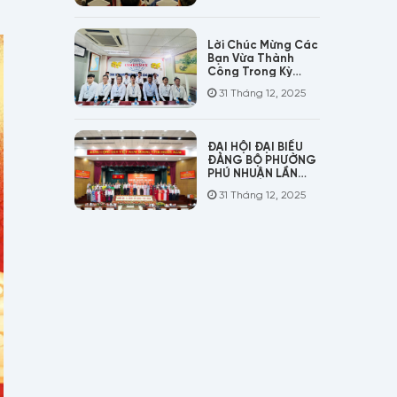
Lời Chúc Mừng Các
Bạn Vừa Thành
Công Trong Kỳ
Phỏng Vấn Đơn
31 Tháng 12, 2025
Điều Dưỡng Chăm
Sóc Người Lớn Tuổi
ĐẠI HỘI ĐẠI BIỂU
ĐẢNG BỘ PHƯỜNG
PHÚ NHUẬN LẦN
THỨ I, NHIỆM KỲ
31 Tháng 12, 2025
2025 – 2030