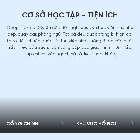
CƠ SỞ HỌC TẬP - TIỆN ÍCH
Quy định VII:
Hình 3x4, 4.5 x 4.5, 4x6 (phông trắng) mỗi thứ
12 tấm
Coopimex có đầy đủ các tiện nghi phục vụ học viên như nhà
bếp, quầy bar, phòng ngủ. Tất cả đều được trang bị hiện đại
theo tiêu chuẩn quốc tế. Thư viện nhà trường được cập nhật
rất nhiều đầu sách, luôn cung cấp các giáo trình mới nhất,
tạp chí chuyên ngành và tài liệu tham khảo.
CỔNG CHÍNH
KHU VỰC HỒ BƠI