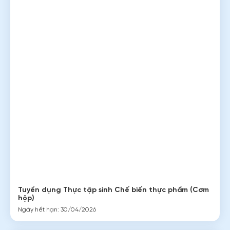
Bản tin Coopimex
TIN TỨC - THÔNG BÁO
XEM TẤT CẢ
Bạn cần tư vấn chi tiết hơn?
THẮC MẮC - HỎI ĐÁP