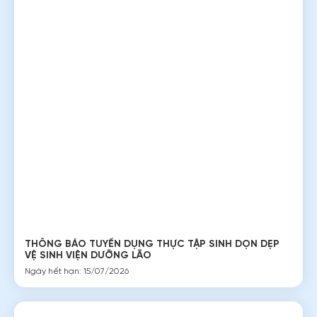
Truyền thông
Họ tên
Tuyển dụng
Liên hệ
ĐÀO TẠO
Số điện thoại
Tư vấn đầu tư
Tư vấn du học
Đào tạo và xuất khẩu lao động
Nghiệp vụ
Email
Quản lý
Chuyên đề
ĐĂNG KÝ NHẬN BẢN TIN
Nội dung
Đăng ký để nhận được tin tức và khóa hoặc mới nhất từ
Coopimex