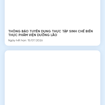
Địa chỉ:
Số 30 Đặng Văn Ngữ, Phường 10, Quận Phú Nhuận,
TP Hồ Chí Minh
Số điện thoại:
028. 3991 4440; 028. 3991 4439
Fax:
028 3991 4442
Email:
coopimextruongson@gmail.com
Website:
www.coopimex.com
LIÊN KẾT NHANH
Giới thiệu
Đào tạo
Tuyển sinh
Cộng đồng doanh nghiệp