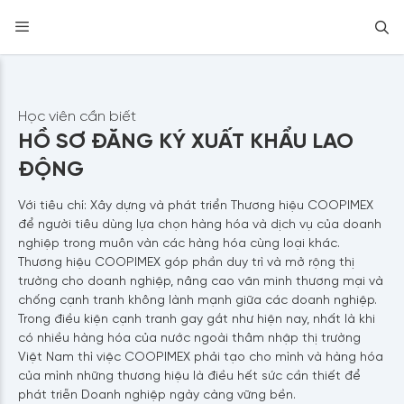
S
Skip
to
content
Học viên cần biết
HỒ SƠ ĐĂNG KÝ
XUẤT KHẨU LAO
ĐỘNG
Với tiêu chí: Xây dựng và phát triển Thương hiệu COOPIMEX
để người tiêu dùng lựa chọn hàng hóa và dịch vụ của doanh
nghiệp trong muôn vàn các hàng hóa cùng loại khác.
Thương hiệu COOPIMEX góp phần duy trì và mở rộng thị
trường cho doanh nghiệp, nâng cao văn minh thương mại và
chống cạnh tranh không lành mạnh giữa các doanh nghiệp.
Trong điều kiện cạnh tranh gay gắt như hiện nay, nhất là khi
có nhiều hàng hóa của nước ngoài thâm nhập thị trường
Việt Nam thì việc COOPIMEX phải tạo cho mình và hàng hóa
của mình những thương hiệu là điều hết sức cần thiết để
phát triễn Doanh nghiệp ngày càng vững bền.