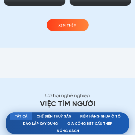
XEM THÊM
Cơ hội nghề nghiệp
VIỆC TÌM NGƯỜI
TẤT CẢ
CHẾ BIẾN THUỶ SẢN
KIỂM HÀNG NHỰA Ô TÔ
ĐÀO LẮP XÂY DỰNG
GIA CÔNG KẾT CẤU THÉP
ĐÓNG SÁCH