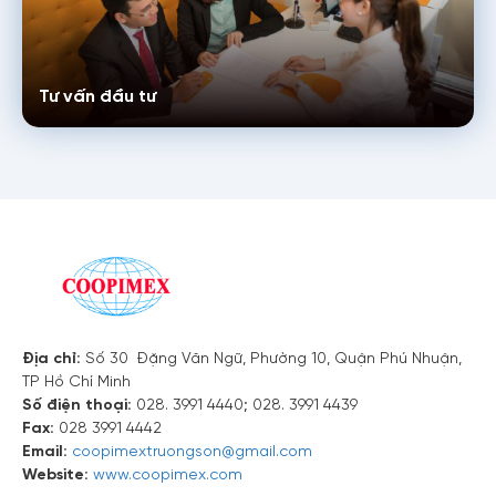
Tư vấn đầu tư
Địa chỉ:
Số 30 Đặng Văn Ngữ, Phường 10, Quận Phú Nhuận,
TP Hồ Chí Minh
Số điện thoại:
028. 3991 4440; 028. 3991 4439
Fax:
028 3991 4442
Email:
coopimextruongson@gmail.com
Website:
www.coopimex.com