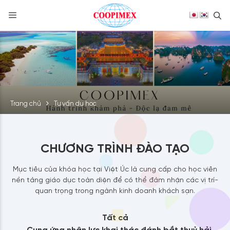
S
Skip
to
content
Trang chủ
Tư vấn du học
CHƯƠNG TRÌNH ĐÀO TẠO
Mục tiêu của khóa học tại Việt Úc là cung cấp cho học viên
nền tảng giáo dục toàn diện để có thể đảm nhận các vị trí­
quan trọng trong ngành kinh doanh khách sạn.
Tất cả
Cung ứng nhân lực khai thác đánh bắt thuỷ hải