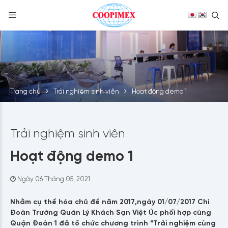
S
Skip
to
content
Trang chủ
Trải nghiệm sinh viên
Hoạt động demo 1
Trải nghiệm sinh viên
Hoạt động demo 1
Ngày 06 Tháng 05, 2021
Nhằm cụ thể hóa chủ đề năm 2017,ngày 01/07/2017 Chi
Đoàn Trường Quản Lý Khách Sạn Việt Úc phối hợp cùng
Quận Đoàn 1 đã tổ chức chương trình “Trải nghiệm cùng