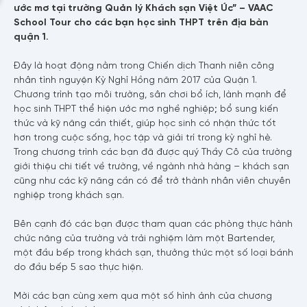
ước mơ tại trường Quản lý Khách sạn Việt Úc” – VAAC
School Tour cho các bạn học sinh THPT trên địa bàn
quận 1.
Đây là hoạt động nằm trong Chiến dịch Thanh niên công
nhân tình nguyện Kỳ Nghỉ Hồng năm 2017 của Quận 1.
Chương trình tạo môi trường, sân chơi bổ ích, lành mạnh để
học sinh THPT thể hiện ước mơ nghề nghiệp; bổ sung kiến
thức và kỹ năng cần thiết, giúp học sinh có nhận thức tốt
hơn trong cuộc sống, học tập và giải trí trong kỳ nghỉ hè.
Trong chương trình các bạn đã được quý Thầy Cô của trường
giới thiệu chi tiết về trường, về ngành nhà hàng – khách sạn
cũng như các kỹ năng cần có để trở thành nhân viên chuyên
nghiệp trong khách sạn.
Bên cạnh đó các bạn được tham quan các phòng thực hành
chức năng của trường và trải nghiệm làm một Bartender,
một đầu bếp trong khách sạn, thưởng thức một số loại bánh
do đầu bếp 5 sao thực hiện.
Mời các bạn cùng xem qua một số hình ảnh của chương