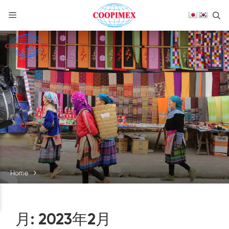
S
Skip
to
content
Home
月:
2023年2月