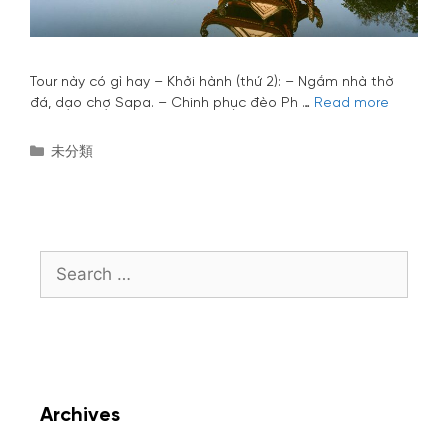
Tour này có gì hay – Khởi hành (thứ 2): – Ngắm nhà thờ
Du
đá, dạo chợ Sapa. – Chinh phục đèo Ph …
Read more
lịch
Nghĩa
Categories
未分類
Lộ
–
Họ tên
Mù
Cang
Chải
Search
–
for:
Sapa
Số điện thoại
–
Lai
Châu
–
Điện
Email
Archives
Biên
–