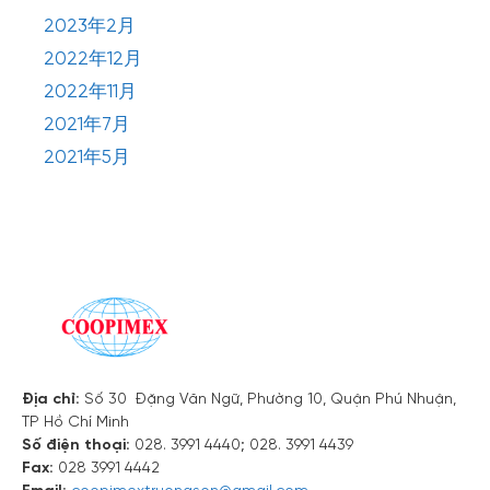
Mộc
2023年2月
Châu
2022年12月
–
Nội dung
Hòa
2022年11月
Bình
2021年7月
2021年5月
Địa chỉ:
Số 30 Đặng Văn Ngữ, Phường 10, Quận Phú Nhuận,
TP Hồ Chí Minh
Số điện thoại:
028. 3991 4440; 028. 3991 4439
Fax:
028 3991 4442
Email:
coopimextruongson@gmail.com