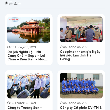
최근 소식
05 Tháng 05, 2021
05 Tháng 05, 2021
Coopimex tham gia Ngày
Du lịch Nghĩa Lộ – Mù
hội việc làm tỉnh Tiền
Cang Chải – Sapa – Lai
Giang
Châu – Điện Biên – Mộc
Châu – Hòa Bình
Họ tên
05 Tháng 05, 2021
05 Tháng 05, 2021
Công ty Trường Sơn –
Công ty Cổ phần DV-TM &