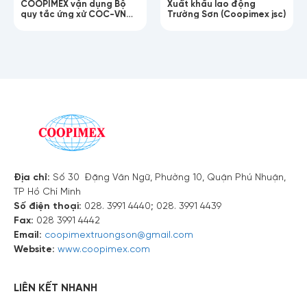
COOPIMEX vận dụng Bộ
Xuất khẩu lao động
quy tắc ứng xử COC-VN
Trường Sơn (Coopimex jsc)
Số điện thoại
trong hoạt động đưa NLĐ
đi làm việc tại nước ngoài
Email
Nội dung
Địa chỉ:
Số 30 Đặng Văn Ngữ, Phường 10, Quận Phú Nhuận,
TP Hồ Chí Minh
Số điện thoại:
028. 3991 4440; 028. 3991 4439
Fax:
028 3991 4442
Email:
coopimextruongson@gmail.com
Website:
www.coopimex.com
LIÊN KẾT NHANH