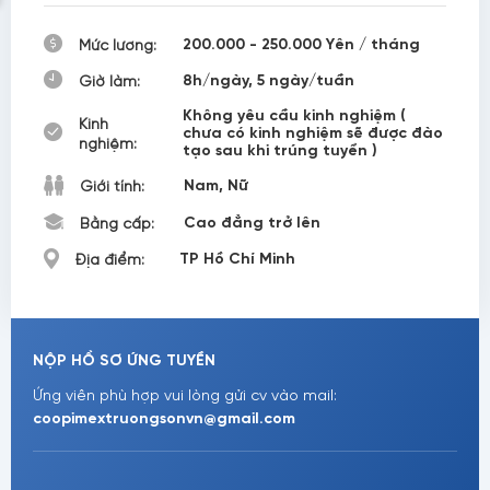
200.000 - 250.000 Yên / tháng
Mức lương:
8h/ngày, 5 ngày/tuần
Giờ làm:
Không yêu cầu kinh nghiệm (
Kinh
chưa có kinh nghiệm sẽ được đào
nghiệm:
tạo sau khi trúng tuyển )
Nam, Nữ
Giới tính:
Cao đẳng trở lên
Bằng cấp:
TP Hồ Chí Minh
Địa điểm:
NỘP HỒ SƠ ỨNG TUYỀN
Ứng viên phù hợp vui lòng gửi cv vào mail:
coopimextruongsonvn@gmail.com