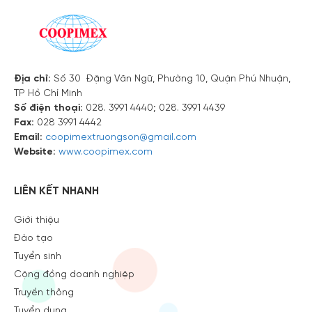
Địa chỉ:
Số 30 Đặng Văn Ngữ, Phường 10, Quận Phú Nhuận,
TP Hồ Chí Minh
Số điện thoại:
028. 3991 4440; 028. 3991 4439
Fax:
028 3991 4442
Email:
coopimextruongson@gmail.com
Website:
www.coopimex.com
LIÊN KẾT NHANH
Giới thiệu
Đào tạo
Tuyển sinh
Cộng đồng doanh nghiệp
Truyền thông
Tuyển dụng