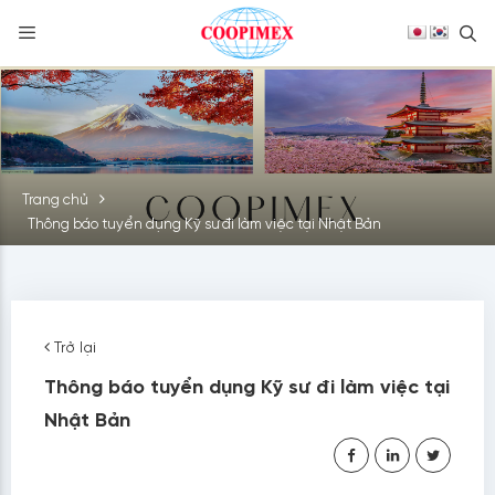
S
Skip
to
content
Trang chủ
Thông báo tuyển dụng Kỹ sư đi làm việc tại Nhật Bản
Trở lại
Thông báo tuyển dụng Kỹ sư đi làm việc tại
Nhật Bản