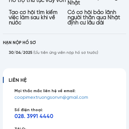
Nhật
Tạo cơ hội tìm kiếm
Có cơ hội bảo lãnh
việc làm sau khi về
người thân qua Nhật
Họ tên
nước
định cư lâu dài
HẠN NỘP HỒ SƠ
Số điện thoại
30/04/2025
(Ưu tiên ứng viên nộp hồ sơ trước)
LIÊN HỆ
Email
Mọi thắc mắc liên hệ về email:
coopimextruongsonvn@gmail.com
Số điện thoại:
Nội dung
028. 3991 4440
ZALO: