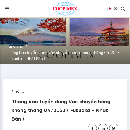
S
Skip
to
content
Trang chủ
Thông báo tuyển dụng Vận chuyển hàng không tháng 04/2023 (
Fukuoka – Nhật Bản )
Trở lại
Thông báo tuyển dụng Vận chuyển hàng
không tháng 04/2023 ( Fukuoka – Nhật
Bản )