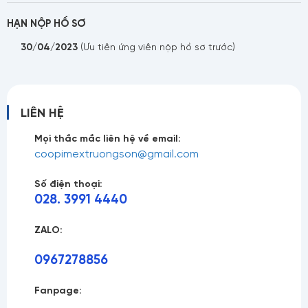
Họ tên
HẠN NỘP HỒ SƠ
30/04/2023
(Ưu tiên ứng viên nộp hồ sơ trước)
Số điện thoại
LIÊN HỆ
Mọi thắc mắc liên hệ về email:
Email
coopimextruongson@gmail.com
Số điện thoại:
028. 3991 4440
Nội dung
ZALO:
096727
8
856
Fanpage: