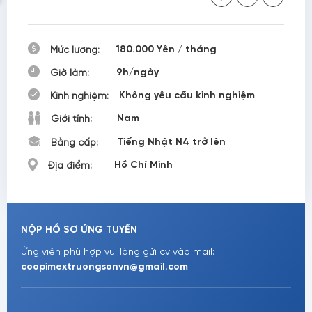
180.000 Yên / tháng
Mức lương:
9h/ngày
Giờ làm:
Không yêu cầu kinh nghiệm
Kinh nghiệm:
Nam
Giới tính:
Tiếng Nhật N4 trở lên
Bằng cấp:
Hồ Chí Minh
Địa điểm:
NỘP HỒ SƠ ỨNG TUYỀN
Ứng viên phù hợp vui lòng gửi cv vào mail:
coopimextruongsonvn@gmail.com