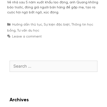
Về nhà sau 5 năm xuất khẩu lao động, anh Quang không
báo trước, đóng giả người bán hàng để gặp mẹ, tạo ra
cuộc hội ngộ bất ngờ, xúc động.
Categories
Hướng dẫn thủ tục
,
Sự kiện đặc biệt
,
Thông tin học
bổng
,
Tư vấn du học
Leave a comment
Search
for:
Archives