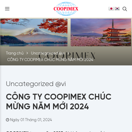
S
Skip
to
content
Trang chủ
Uncategorized @vi
CÔNG TY COOPIMEX CHÚC MỪNG NĂM MỚI 2024
Uncategorized @vi
CÔNG TY COOPIMEX CHÚC
MỪNG NĂM MỚI 2024
Ngày 01 Tháng 01, 2024