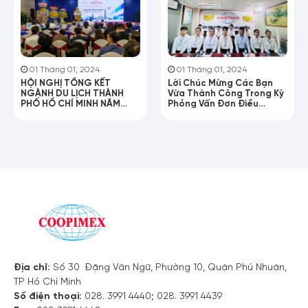
01 Tháng 01, 2024
01 Tháng 01, 2024
HỘI NGHỊ TỔNG KẾT
Lời Chúc Mừng Các Bạn
NGÀNH DU LỊCH THÀNH
Vừa Thành Công Trong Kỳ
PHỐ HỒ CHÍ MINH NĂM
Phỏng Vấn Đơn Điều
2025!
Dưỡng Chăm Sóc Người
Lớn Tuổi
Địa chỉ:
Số 30 Đặng Văn Ngữ, Phường 10, Quận Phú Nhuận,
TP Hồ Chí Minh
Số điện thoại:
028. 3991 4440; 028. 3991 4439