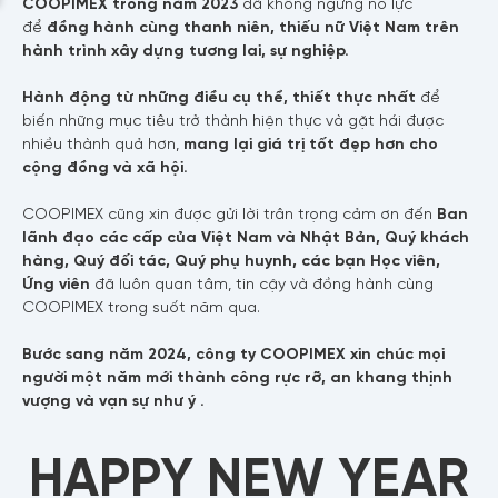
COOPIMEX trong năm 2023
đã không ngừng nỗ lực
để
đồng hành cùng thanh niên, thiếu nữ Việt Nam trên
hành trình xây dựng tương lai, sự nghiệp.
Hành động
từ những điều cụ thể,
thiết thực nhất
để
biến những mục tiêu trở thành hiện thực và gặt hái được
nhiều thành quả hơn,
mang lại giá trị tốt đẹp hơn
cho
cộng đồng và xã hội.
COOPIMEX cũng xin được gửi lời trân trọng cảm ơn đến
Ban
lãnh đạo các cấp của Việt Nam và Nhật Bản, Quý khách
hàng, Quý đối tác, Quý phụ huynh, các bạn Học viên,
Ứng viên
đã luôn quan tâm, tin cậy và đồng hành cùng
COOPIMEX trong suốt năm qua.
Bước sang năm 2024, công ty COOPIMEX xin chúc mọi
người một năm mới thành công rực rỡ, an khang thịnh
vượng và vạn sự như ý .
HAPPY NEW YEAR