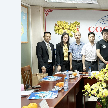
H
S
E