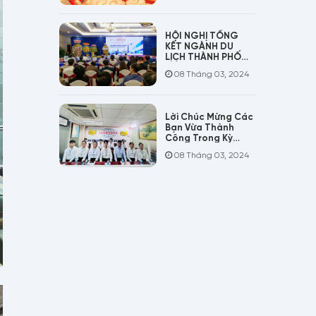
HỘI NGHỊ TỔNG
KẾT NGÀNH DU
LỊCH THÀNH PHỐ
HỒ CHÍ MINH NĂM
08 Tháng 03, 2024
2025!
Lời Chúc Mừng Các
Bạn Vừa Thành
Công Trong Kỳ
Phỏng Vấn Đơn
08 Tháng 03, 2024
Điều Dưỡng Chăm
Sóc Người Lớn Tuổi