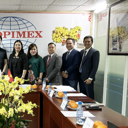
ọ tên
ố điện thoại
mail