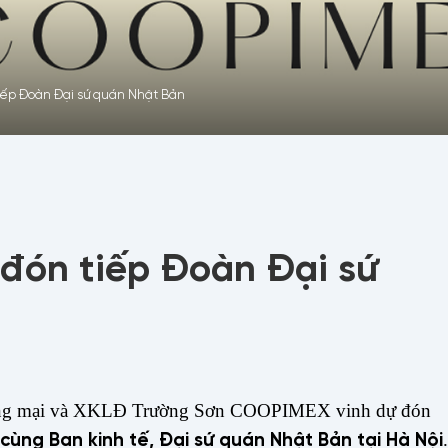
tiếp Đoàn Đại sứ quán Nhật Bản
đón tiếp Đoàn Đại sứ
ương mại và XKLĐ Trường Sơn COOPIMEX vinh dự đón
, cùng Ban kinh tế, Đại sứ quán Nhật Bản tại Hà Nội
.