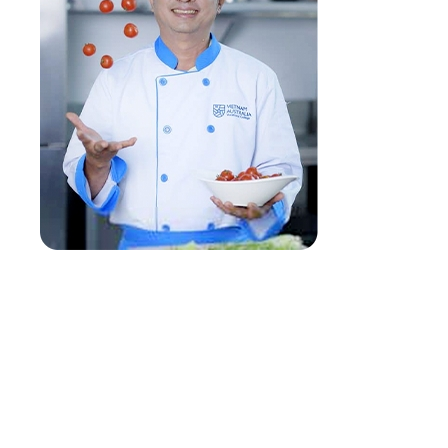
H
S
E
N