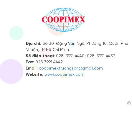
Địa chỉ:
Số 30 Đặng Văn Ngữ, Phường 10, Quận Phú
Nhuận, TP Hồ Chí Minh
Số điện thoại:
028. 3991 4440; 028. 3991 4439
Fax:
028 3991 4442
Email:
coopimextruongson@gmail.com
Website:
www.coopimex.com
© 