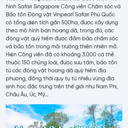
hình Safari Singapore Công viên Chăm sóc và
Bảo tồn Động vật Vinpearl Safari Phú Quốc
có tổng diện tích gần 500ha, được xây dựng
theo mô hình bán hoang dã, trong đó, các
động vật quý hiếm được đảm bảo chăm sóc
và bảo tồn trong môi trường thiên nhiên mở.
Hiện Công viên đã có khoảng 3.000 cá thể
thuộc 150 chủng loài, được sưu tầm, bảo tồn
từ các động vật hoang dã quý hiếm địa
phương, đồng thời quy tụ từ nhiều vùng địa
sinh học đặc trưng trên thế giới như Nam Phi,
Châu Âu, Úc, Mỹ…