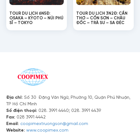
TOUR DU LỊCH 6N5Đ:
TOUR DU LICH 3N2Đ: CẦN
OSAKA – KYOTO – NÚI PHÚ
THƠ – CỒN SƠN – CHÂU
SĨ – TOKYO
ĐỐC – TRÀ SƯ – SA ĐÉC
Địa chỉ:
Số 30 Đặng Văn Ngữ, Phường 10, Quận Phú Nhuận,
TP Hồ Chí Minh
Số điện thoại:
028. 3991 4440; 028. 3991 4439
Fax:
028 3991 4442
Email:
coopimextruongson@gmail.com
Website:
www.coopimex.com