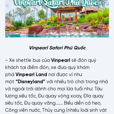
Vinpearl Safari Phú Quốc
– Xe shettle bus của
Vinpearl
sẽ đón quý
khách tại điểm đón, xe đưa quý khám
phá
Vinpearl Land
nơi được ví như
một
“Disneyland”
với nhiều trò chơi trong nhà
và ngoài trời dành cho mọi lứa tuổi như: Tàu
lượng siêu tốc, Đu quay vòng xoay, Đĩa quay
siêu tốc, Đu quay văng……. Biểu diễn cá heo,
Công viên nước, Thủy cung (nhiều loài sinh vật