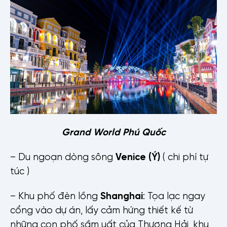
Grand World Phú Quốc
– Du ngoạn dòng sông
Venice (Ý)
( chi phí tự
túc )
– Khu phố đèn lồng
Shanghai
: Tọa lạc ngay
cổng vào dự án, lấy cảm hứng thiết kế từ
những con phố sầm uất của Thượng Hải, khu