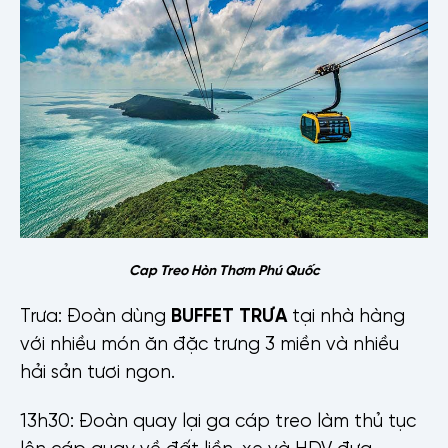
Cap Treo Hòn Thơm Phú Quốc
Trưa: Đoàn dùng
BUFFET TRƯA
tại nhà hàng
với nhiều món ăn đặc trưng 3 miền và nhiều
hải sản tươi ngon.
13h30: Đoàn quay lại ga cáp treo làm thủ tục
lên cáp quay về đất liền, xe và HDV đưa