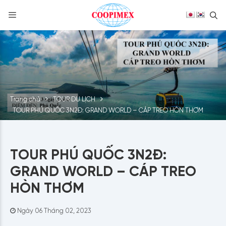
S
Skip
to
content
Trang chủ
TOUR DU LỊCH
TOUR PHÚ QUỐC 3N2Đ: GRAND WORLD – CÁP TREO HÒN THƠM
TOUR PHÚ QUỐC 3N2Đ:
GRAND WORLD – CÁP TREO
HÒN THƠM
Ngày 06 Tháng 02, 2023