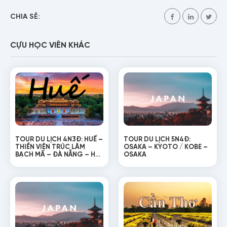
CHIA SẺ:
CỰU HỌC VIÊN KHÁC
TOUR DU LỊCH 4N3Đ: HUẾ –
TOUR DU LỊCH 5N4Đ:
THIỀN VIỆN TRÚC LÂM
OSAKA – KYOTO / KOBE –
BẠCH MÃ – ĐÀ NẴNG – HỘI
OSAKA
AN – BÀ NÀ