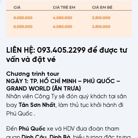
LIÊN HỆ: 093.405.2299 để được tư
vấn và đặt vé
Chương trình tour
NGÀY 1: TP. HỒ CHÍ MINH – PHÚ QUỐC –
GRAND WORLD (ĂN TRƯA)
Nhân viên Công Ty sẽ đón quý khách tại sân
bay
Tân Sơn Nhất
, làm thủ tục khởi hành đi
Phú Quốc .
Đến
Phú Quốc
xe và HDV đưa đoàn tham
quan
Dinh Cậu, Dinh Bà
, biểu tượng đặc trưng