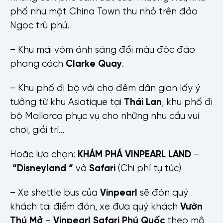
phố như một China Town thu nhỏ trên đảo
Ngọc trù phú.
– Khu mái vòm ánh sáng đổi màu độc đáo
phong cách
Clarke Quay
.
– Khu phố đi bộ với chợ đêm dân gian lấy ý
tưởng từ khu Asiatique tại
Thái Lan
, khu phố đi
bộ Mallorca phục vụ cho những nhu cầu vui
chơi, giải trí…
Hoặc lựa chọn:
KHÁM PHÁ VINPEARL LAND
–
“Disneyland “
và
Safari
(Chi phí tự túc)
– Xe shettle bus của
Vinpearl
sẽ đón quý
khách tại điểm đón, xe đưa quý khách
Vườn
Thú Mở
–
Vinpearl Safari Phú Quốc
theo mô