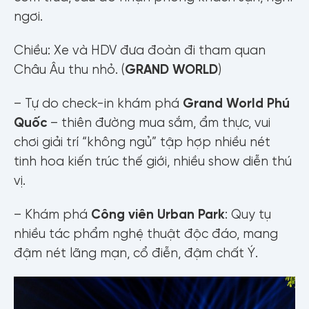
ngơi.
Chiều: Xe và HDV đưa đoàn đi tham quan
Châu Âu thu nhỏ. (
GRAND WORLD
)
– Tự do check-in khám phá
Grand World Phú
Quốc
– thiên đường mua sắm, ẩm thực, vui
chơi giải trí “không ngủ” tập hợp nhiều nét
tinh hoa kiến trúc thế giới, nhiều show diễn thú
vị.
– Khám phá
Công viên Urban Park
: Quy tụ
nhiều tác phẩm nghệ thuật độc đáo, mang
đậm nét lãng mạn, cổ điễn, đậm chất Ý.