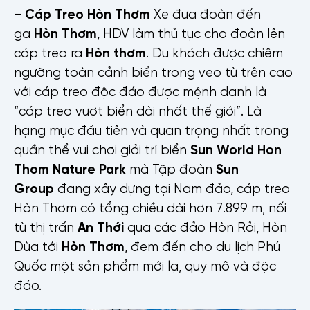
–
Cáp Treo Hòn Thơm
Xe đưa đoàn đến
Nội dung
ga
Hòn Thơm
, HDV làm thủ tục cho đoàn lên
cáp treo ra
Hòn thơm
. Du khách được chiêm
ngưỡng toàn cảnh biển trong veo từ trên cao
với cáp treo độc đáo được mệnh danh là
“cáp treo vượt biển dài nhất thế giới”. Là
hạng mục đầu tiên và quan trọng nhất trong
quần thể vui chơi giải trí biển
Sun World Hon
Thom Nature Park
mà Tập đoàn
Sun
Group
đang xây dựng tại Nam đảo, cáp treo
Hòn Thơm có tổng chiều dài hơn 7.899 m, nối
từ thị trấn
An Thới
qua các đảo Hòn Rỏi, Hòn
Dừa tới
Hòn Thơm
, đem đến cho du lịch Phú
Quốc một sản phẩm mới lạ, quy mô và độc
đáo.