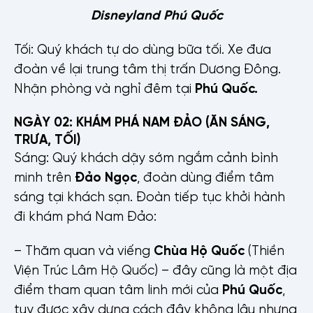
Disneyland Phú Quốc
Tối: Quý khách tự do dùng bữa tối. Xe đưa
đoàn về lại trung tâm thị trấn Dương Đông.
Nhận phòng và nghỉ đêm tại
Phú Quốc.
NGÀY 02: KHÁM PHÁ NAM ĐẢO (ĂN SÁNG,
TRƯA, TỐI)
Sáng: Quý khách dậy sớm ngắm cảnh bình
minh trên
Đảo Ngọc
, đoàn dùng điểm tâm
sáng tại khách sạn. Đoàn tiếp tục khởi hành
đi khám phá Nam Đảo:
– Thăm quan và viếng
Chùa Hộ Quốc
(Thiền
Viện Trúc Lâm Hộ Quốc) – đây cũng là một địa
điểm tham quan tâm linh mới của
Phú Quốc
,
tuy được xây dựng cách đây không lâu nhưng