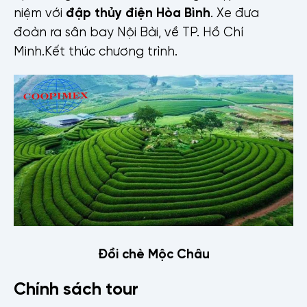
niệm với
đập thủy điện Hòa Bình
. Xe đưa
đoàn ra sân bay Nội Bài, về TP. Hồ Chí
Minh.Kết thúc chương trình.
Đồi chè Mộc Châu
Họ tên
Chính sách tour