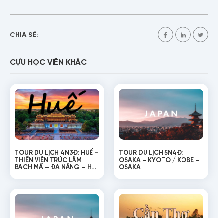
CHIA SẺ:
CỰU HỌC VIÊN KHÁC
TOUR DU LỊCH 4N3Đ: HUẾ –
TOUR DU LỊCH 5N4Đ:
THIỀN VIỆN TRÚC LÂM
OSAKA – KYOTO / KOBE –
BẠCH MÃ – ĐÀ NẴNG – HỘI
OSAKA
AN – BÀ NÀ