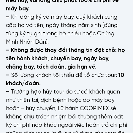
máy bay.
–
Khi đăng ký vé máy bay, quý khách cung
cấp họ và tên, ngày tháng năm sinh (đúng
từng ký tự ghi trong hộ chiếu hoặc Chứng
Minh Nhân Dân).
– Không được thay đổi thông tin đặt chỗ: họ
tên hành khách, chuyến bay, ngày bay,
chặng bay, tách đoàn, gia hạn vé.
–
Số lượng khách tối thiểu để tổ chức tour:
10
khách/đoàn.
–
Trường hợp hủy tour do sự cố khách quan
như thiên tai, dịch bệnh hoặc do máy bay
hoãn – hủy chuyến, Lữ hành COOPIMEX sẽ
không chịu trách nhiệm bồi thường thêm bất
kỳ chi phí nào khác ngoài việc hoàn trả chi phí
những dịch vụ chưa được sử dụng của tour đó