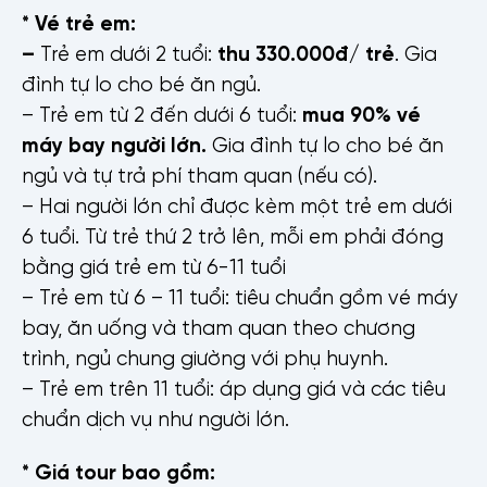
* Vé trẻ em:
–
Trẻ em dưới 2 tuổi:
thu 330.000đ/ trẻ
. Gia
Số điện thoại
đình tự lo cho bé ăn ngủ.
– Trẻ em từ 2 đến dưới 6 tuổi:
mua 90% vé
máy bay người lớn.
Gia đình tự lo cho bé ăn
ngủ và tự trả phí tham quan (nếu có).
Email
– Hai người lớn chỉ được kèm một trẻ em dưới
6 tuổi. Từ trẻ thứ 2 trở lên, mỗi em phải đóng
bằng giá trẻ em từ 6-11 tuổi
– Trẻ em từ 6 – 11 tuổi: tiêu chuẩn gồm vé máy
Nội dung
bay, ăn uống và tham quan theo chương
trình, ngủ chung giường với phụ huynh.
– Trẻ em trên 11 tuổi: áp dụng giá và các tiêu
chuẩn dịch vụ như người lớn.
* Giá tour bao gồm: