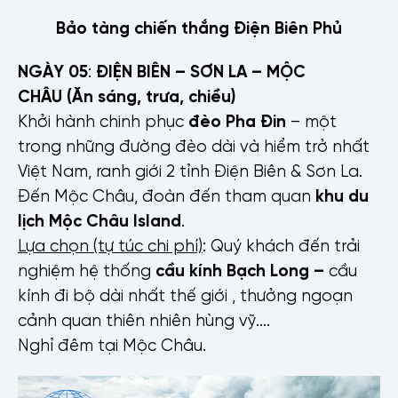
Bảo tàng chiến thắng Điện Biên Phủ
NGÀY 0
5
:
ĐIỆN BIÊN – SƠN LA – MỘC
CHÂU
(Ăn sáng, trưa, chiều)
Khởi hành chinh phục
đèo Pha Đin
– một
trong những đường đèo dài và hiểm trở nhất
Việt Nam, ranh giới 2 tỉnh Điện Biên & Sơn La.
Đến Mộc Châu, đoàn đến tham quan
khu du
lịch Mộc Châu Island
.
Lựa chọn (tự túc chi phí)­
: Quý khách đến trải
nghiệm hệ thống
cầu kính Bạch Long –
cầu
kính đi bộ dài nhất thế giới , thưởng ngoạn
cảnh quan thiên nhiên hùng vỹ….
Nghỉ đêm tại Mộc Châu.