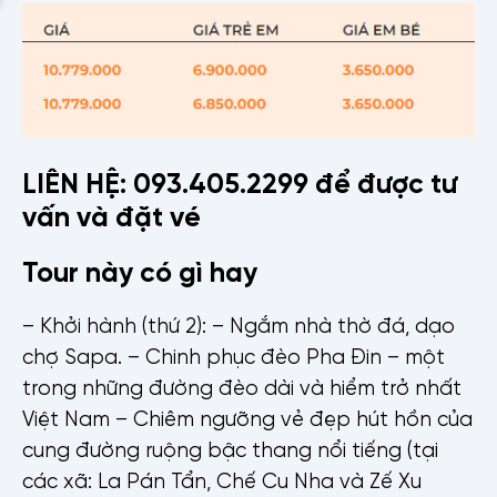
LIÊN HỆ: 093.405.2299 để được tư
vấn và đặt vé
Tour này có gì hay
– Khởi hành (thứ 2): – Ngắm nhà thờ đá, dạo
chợ Sapa. – Chinh phục đèo Pha Đin – một
trong những đường đèo dài và hiểm trở nhất
Việt Nam – Chiêm ngưỡng vẻ đẹp hút hồn của
cung đường ruộng bậc thang nổi tiếng (tại
các xã: La Pán Tẩn, Chế Cu Nha và Zế Xu