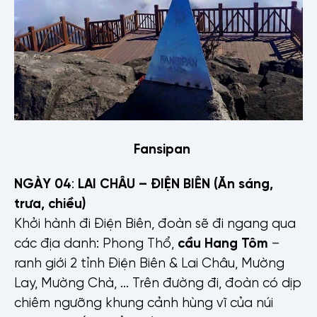
Fansipan
NGÀY 0
4
:
LAI CHÂU – ĐIỆN BIÊN
(Ăn sáng,
trưa, chiều)
Khởi hành đi Điện Biên, đoàn sẽ đi ngang qua
các địa danh: Phong Thổ,
cầu Hang Tôm
–
ranh giới 2 tỉnh Điện Biên & Lai Châu, Mường
Lay, Mường Chà, … Trên đường đi, đoàn có dịp
chiêm ngưỡng khung cảnh hùng vĩ của núi