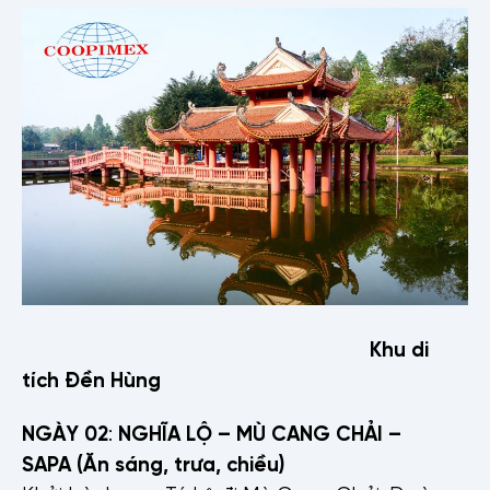
Khu di
tích Đền Hùng
NGÀY 0
2
:
NGHĨA LỘ – MÙ CANG CHẢI –
SAPA
(Ăn sáng, trưa, chiều)