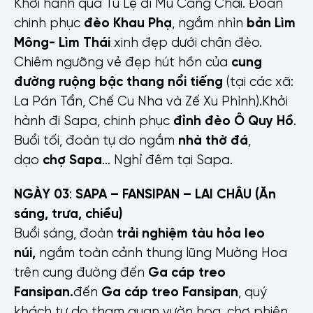
Khởi hành qua Tú Lệ đi Mù Cang Chải. Đoàn
chinh phục
đèo Khau Phạ
, ngắm nhìn
bản Lìm
Mông- Lìm Thái
xinh đẹp dưới chân đèo.
Chiêm ngưỡng vẻ đẹp hút hồn của
cung
đường ruộng bậc thang nổi tiếng
(tại các xã:
La Pán Tẩn, Chế Cu Nha và Zế Xu Phình).Khởi
hành đi Sapa, chinh phục
đỉnh đèo Ô Quy Hồ
.
Buổi tối, đoàn tự do ngắm
nhà thờ đá
,
dạo
chợ Sapa
… Nghỉ đêm tại Sapa.
NGÀY 03
:
SAPA – FANSIPAN
– LAI CHÂU
(Ăn
sáng, trưa, chiều)
Buổi sáng, đoàn
trải nghiệm
tàu hỏa leo
núi,
ngắm toàn cảnh thung lũng Mường Hoa
trên cung đường đến
Ga cáp treo
Fansipan.
đến
Ga cáp treo Fansipan
, quý
khách tự do tham quan vườn hoa, chợ phiên,