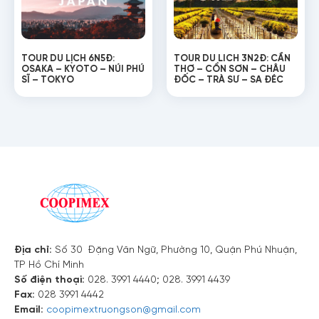
TOUR DU LỊCH 6N5Đ:
TOUR DU LICH 3N2Đ: CẦN
OSAKA – KYOTO – NÚI PHÚ
THƠ – CỒN SƠN – CHÂU
SĨ – TOKYO
ĐỐC – TRÀ SƯ – SA ĐÉC
Địa chỉ:
Số 30 Đặng Văn Ngữ, Phường 10, Quận Phú Nhuận,
TP Hồ Chí Minh
Số điện thoại:
028. 3991 4440; 028. 3991 4439
Fax:
028 3991 4442
Email:
coopimextruongson@gmail.com