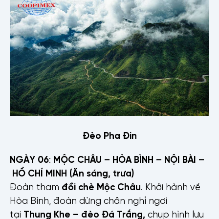
Đèo Pha Đin
NGÀY 0
6
:
MỘC CHÂU – HÒA BÌNH – NỘI BÀI –
HỒ CHÍ MINH (Ăn sáng, trưa)
Đoàn tham
đồi chè Mộc Châu
. Khởi hành về
Hòa Bình, đoàn dừng chân nghỉ ngơi
tại
Thung Khe – đèo Đá Trắng,
chụp hình lưu