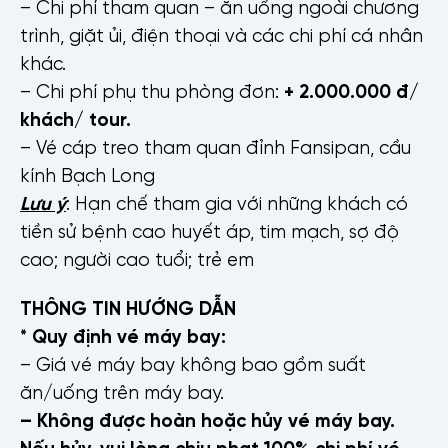
– Chi phí tham quan – ăn uống ngoài chương
trình, giặt ủi, điện thoại và các chi phí cá nhân
khác.
– Chi phí phụ thu phòng đơn:
+ 2.000.000 đ/
khách/ tour.
– Vé cáp treo tham quan đỉnh Fansipan, cầu
kính Bạch Long
Lưu ý
: Hạn chế tham gia với những khách có
tiền sử bệnh cao huyết áp, tim mạch, sợ độ
cao; người cao tuổi; trẻ em
THÔNG TIN HƯỚNG DẪN
* Quy định vé máy bay:
– Giá vé máy bay không bao gồm suất
ăn/uống trên máy bay.
– Không được hoàn hoặc hủy vé máy bay.
Nếu hủy, vui lòng chịu phạt 100% chi phí vé