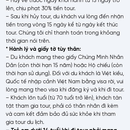
lên, chịu phạt 30% tiền tour.
– Sau khi hủy tour, du khách vui lòng đến nhận
tiền trong vòng 15 ngày kể từ ngày kết thúc
tour. Chúng tôi chỉ thanh toán trong khỏang
thời gian nói trên.
* Hành lý và giấy tờ tùy thân:
– Du khách mang theo giấy Chứng Minh Nhân
Dân (còn thời hạn 15 năm) hoặc Hộ chiếu (còn
thời hạn sử dụng). Đối với du khách là Việt kiều,
Quốc tế nhập cảnh Việt Nam bằng visa rời, vui
lòng mang theo visa khi đăng ký và khi đi tour.
– Khách lớn tuổi (từ 70 tuổi trở lên), khách tàn
tật tham gia tour, phải có thân nhân đi kèm
và cam kết đảm bảo đủ sức khỏe khi tham
gia tour du lịch.
– Trẻ em dưới 14 tuổi khi đi tour phải mang