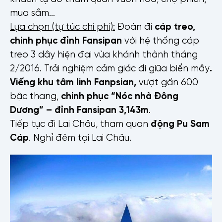
mua sắm…
Lựa chọn (tự túc chi phí):
Đoàn đi
cáp treo,
chinh phục đỉnh Fansipan
với hệ thống cáp
treo 3 dây hiện đại vừa khánh thành tháng
2/2016. Trải nghiệm cảm giác đi giữa biển mây
.
Viếng khu tâm linh Fanpsian,
vượt gần 600
bậc thang,
chinh phục
“Nóc nhà Đông
Dương” – đỉnh Fansipan
3,143m
.
Tiếp tục đi Lai Châu, tham quan
động Pu Sam
Cáp
. Nghỉ đêm tại Lai Châu.