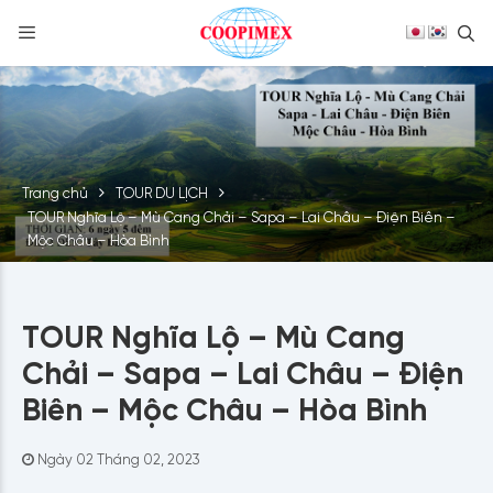
S
Skip
to
content
Trang chủ
TOUR DU LỊCH
TOUR Nghĩa Lộ – Mù Cang Chải – Sapa – Lai Châu – Điện Biên –
Mộc Châu – Hòa Bình
TOUR Nghĩa Lộ – Mù Cang
Chải – Sapa – Lai Châu – Điện
Biên – Mộc Châu – Hòa Bình
Ngày 02 Tháng 02, 2023