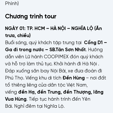
Phình)
Chương trình tour
NGÀY 01: TP. HCM – HÀ NỘI – NGHĨA LỘ
(Ăn
trưa, chiều)
Buổi sáng, quý khách tập trung tại
Cổng D1 –
Ga đi trong nước – SB.Tân Sơn Nhất
. Hướng
dẫn viên Lữ hành COOPIMEX đón quý khách
và hỗ trợ làm thủ tục. Khởi hành đi Hà Nội .
Đáp xuống sân bay Nội Bài, xe đưa đoàn đi
Phú Thọ. Viếng khu di tích
Đền Hùn
g
– nơi đất
tổ thiêng liêng của dân tộc Việt Nam,
viếng
đền Hạ,
đền Trung, đền Thượng, lăng
Vua Hùng
. Tiếp tục hành trình đến Yên
Bái. Nghỉ đêm tại Nghĩa Lộ.