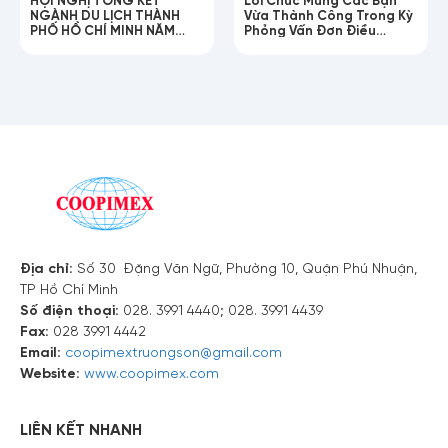
NGÀNH DU LỊCH THÀNH
Vừa Thành Công Trong Kỳ
Số điện thoại
PHỐ HỒ CHÍ MINH NĂM
Phỏng Vấn Đơn Điều
2025!
Dưỡng Chăm Sóc Người
Lớn Tuổi
Email
Nội dung
Địa chỉ:
Số 30 Đặng Văn Ngữ, Phường 10, Quận Phú Nhuận,
TP Hồ Chí Minh
Số điện thoại:
028. 3991 4440; 028. 3991 4439
Fax:
028 3991 4442
Email:
coopimextruongson@gmail.com
Website:
www.coopimex.com
LIÊN KẾT NHANH