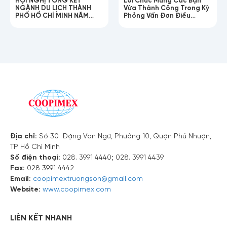
NGÀNH DU LỊCH THÀNH
Vừa Thành Công Trong Kỳ
Số điện thoại
PHỐ HỒ CHÍ MINH NĂM
Phỏng Vấn Đơn Điều
2025!
Dưỡng Chăm Sóc Người
Lớn Tuổi
Email
Nội dung
Địa chỉ:
Số 30 Đặng Văn Ngữ, Phường 10, Quận Phú Nhuận,
TP Hồ Chí Minh
Số điện thoại:
028. 3991 4440; 028. 3991 4439
Fax:
028 3991 4442
Email:
coopimextruongson@gmail.com
Website:
www.coopimex.com
LIÊN KẾT NHANH