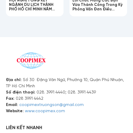
NGÀNH DU LỊCH THÀNH
Vừa Thành Công Trong Kỳ
Số điện thoại
PHỐ HỒ CHÍ MINH NĂM
Phỏng Vấn Đơn Điều
2025!
Dưỡng Chăm Sóc Người
Lớn Tuổi
Email
Nội dung
Địa chỉ:
Số 30 Đặng Văn Ngữ, Phường 10, Quận Phú Nhuận,
TP Hồ Chí Minh
Số điện thoại:
028. 3991 4440; 028. 3991 4439
Fax:
028 3991 4442
Email:
coopimextruongson@gmail.com
Website:
www.coopimex.com
LIÊN KẾT NHANH