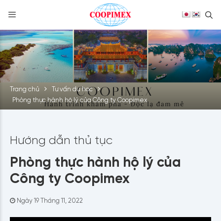
S
Skip
to
content
Trang chủ
Tư vấn du học
Phòng thực hành hộ lý của Công ty Coopimex
Hướng dẫn thủ tục
Phòng thực hành hộ lý của
Công ty Coopimex
Ngày 19 Tháng 11, 2022