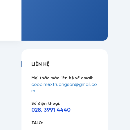
LIÊN HỆ
Mọi thắc mắc liên hệ về email:
coopimextruongson@gmail.co
m
Số điện thoại:
028. 3991 4440
ZALO: