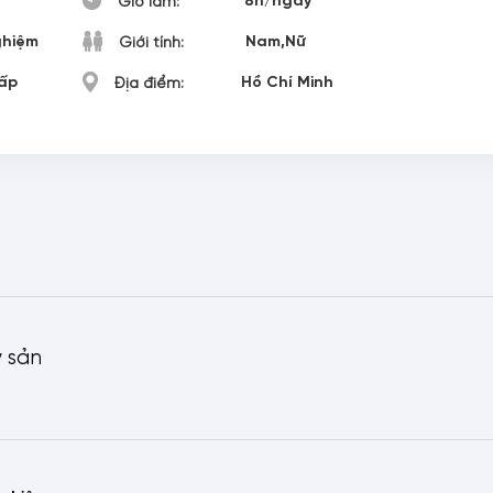
Giờ làm:
ghiệm
Nam,Nữ
Giới tính:
ấp
Hồ Chí Minh
Địa điểm:
y sản
ọ tên
ố điện thoại