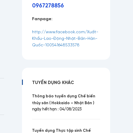
096727
8
856
Fanpage:
http://www.facebook.com/Xuất-
Khẩu-Lao-Động-Nhật-Bản-Hàn-
Quốc-100541648533578
TUYỂN DỤNG KHÁC
Thông báo tuyển dụng Chế biến
thủy sản ( Hokkaido – Nhật Bản )
ngày hết hạn : 04/08/2023
Tuyển dụng Thực tập sinh Chế