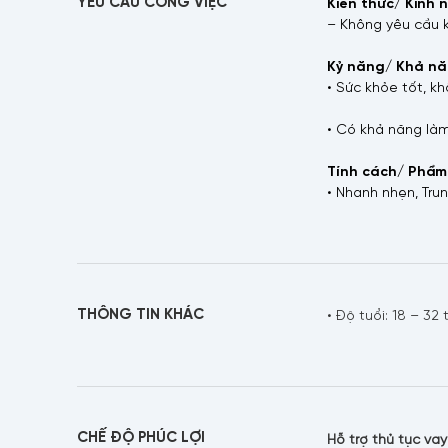
YÊU CẦU CÔNG VIỆC
Kiến thức/ Kinh 
– Không yêu cầu 
Kỷ năng/ Khả nă
• Sức khỏe tốt, k
E
• Có khả năng làm
Tính cách/ Phẩm
• Nhanh nhẹn, Tru
N
THÔNG TIN KHÁC
• Độ tuổi: 18 – 32 
CHẾ ĐỘ PHÚC LỢI
Hỗ trợ thủ tục vay