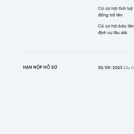
Có cơ hội tích luỹ 
đồng trở lên
Có cơ hội bảo lãn
định cư lâu dài
HẠN NỘP HỒ SƠ
30/09/2023
(Ưu t