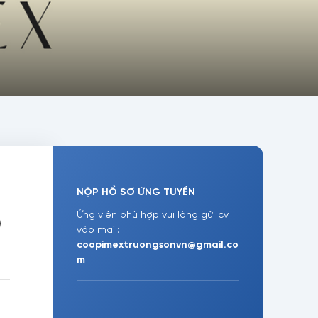
NỘP HỒ SƠ ỨNG TUYỀN
Ứng viên phù hợp vui lòng gửi cv
vào mail:
coopimextruongsonvn@gmail.co
m