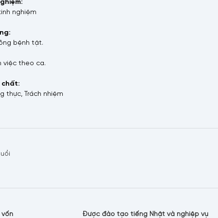
nghiệm:
kinh nghiệm
ng:
hông bệnh tật.
mail
 việc theo ca.
 chất:
ng thực, Trách nhiệm
ội dung
tuổi
 vốn
Được đào tạo tiếng Nhật và nghiệp vụ