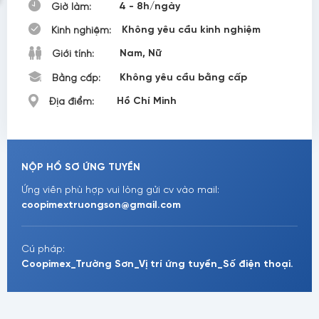
4 - 8h/ngày
Giờ làm:
Không yêu cầu kinh nghiệm
Kinh nghiệm:
Nam, Nữ
Giới tính:
Không yêu cầu bằng cấp
Bằng cấp:
Hồ Chí Minh
Địa điểm:
NỘP HỒ SƠ ỨNG TUYỀN
Ứng viên phù hợp vui lòng gửi cv vào mail:
coopimextruongson@gmail.com
Cú pháp:
Coopimex_Trường Sơn_Vị trí ứng tuyển_Số điện thoại.