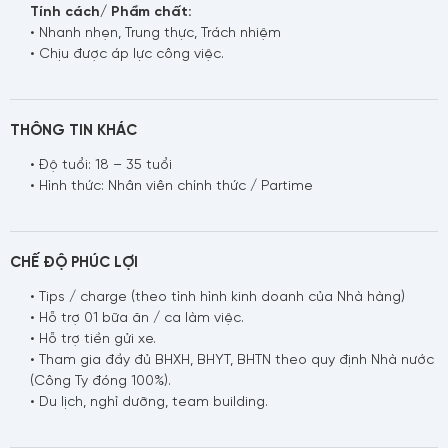
Họ tên
Tính cách/ Phẩm chất:
• Nhanh nhẹn, Trung thực, Trách nhiệm
• Chịu được áp lực công việc.
Số điện thoại
THÔNG TIN KHÁC
• Độ tuổi: 18 – 35 tuổi
• Hình thức: Nhân viên chính thức / Partime
Email
CHẾ ĐỘ PHÚC LỢI
• Tips / charge (theo tình hình kinh doanh của Nhà hàng)
• Hỗ trợ 01 bữa ăn / ca làm việc.
Nội dung
• Hỗ trợ tiền gửi xe.
• Tham gia đầy đủ BHXH, BHYT, BHTN theo quy định Nhà nước
(Công Ty đóng 100%).
• Du lịch, nghỉ dưỡng, team building.