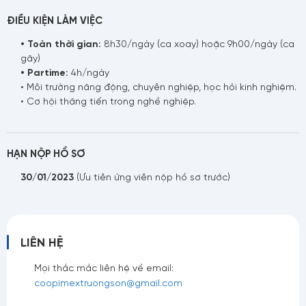
ĐIỀU KIỆN LÀM VIỆC
• Toàn thời gian:
8h30/ngày (ca xoay) hoặc 9h00/ngày (ca
gãy)
• Partime:
4h/ngày
• Môi trường năng động, chuyên nghiệp, học hỏi kinh nghiệm.
• Cơ hội thăng tiến trong nghề nghiệp.
HẠN NỘP HỒ SƠ
30/01/2023
(Ưu tiên ứng viên nộp hồ sơ trước)
LIÊN HỆ
Mọi thắc mắc liên hệ về email:
coopimextruongson@gmail.com