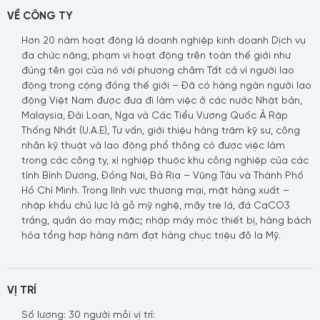
VỀ CÔNG TY
Hơn 20 năm hoạt động là doanh nghiệp kinh doanh Dịch vụ
đa chức năng, phạm vi hoạt động trên toàn thế giới như
đúng tên gọi của nó với phương châm Tất cả vì người lao
động trong cộng đồng thế giới – Đã có hàng ngàn người lao
động Việt Nam được đưa đi làm việc ở các nước Nhật bản,
Malaysia, Đài Loan, Nga và Các Tiểu Vương Quốc Ả Rập
Thống Nhất (U.A.E), Tư vấn, giới thiệu hàng trăm kỹ sư, công
nhân kỹ thuật và lao động phổ thông có được việc làm
trong các công ty, xí nghiệp thuộc khu công nghiệp của các
tỉnh Bình Dương, Đồng Nai, Bà Rịa – Vũng Tàu và Thành Phố
Hồ Chí Minh. Trong lĩnh vực thương mại, mặt hàng xuất –
nhập khẩu chủ lực là gỗ mỹ nghệ, mây tre lá, đá CaCO3
trắng, quần áo may mặc; nhập máy móc thiết bị, hàng bách
hóa tổng hơp hàng năm đạt hàng chục triệu đô la Mỹ.
VỊ TRÍ
Số lượng: 30 người mỗi vị trí: