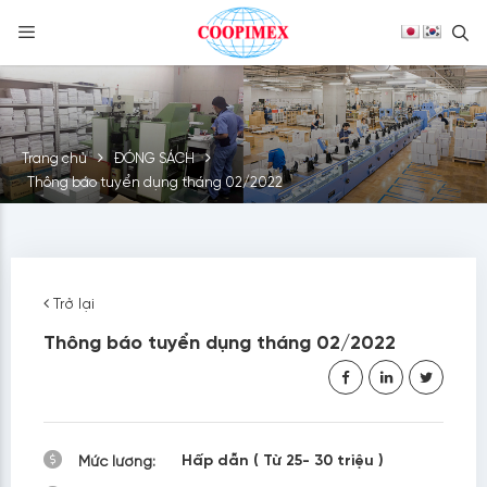
S
Skip
to
content
Trang chủ
ĐÓNG SÁCH
Thông báo tuyển dụng tháng 02/2022
Trở lại
Thông báo tuyển dụng tháng 02/2022
Hấp dẫn ( Từ 25- 30 triệu )
Mức lương: